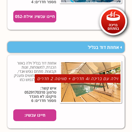
מספר חדרים: 4
חייגו עכשיו: אילת052-
בריכה
9171203
במתחם
אחוזת דוד בגליל
אחוזת דוד בגליל וילה באזור
הכנרת, למשפחות, זוגות
וקבוצות. מתחם נופש אגדי,
מעורר את כל החושים ומעניק
וילה עם בריכה ו4 חדרים + סוויטה 2 חדרים
לכם את הזכות לנפוש כמו
שחלמתם כל השנה.במתחם
האירוח בריכת שחייה, וילה 4
איש קשר:
חדרים ועוד סוויטה צמודה
טלפון:
0529170310
עם 2 חדרים
מיקום: לא מוגדר
מספר חדרים: 6
חייגו עכשיו:
0529170310