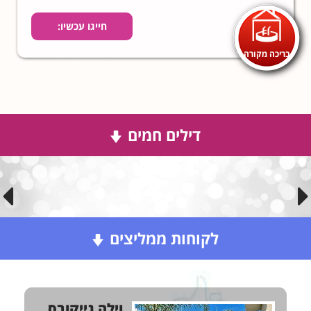
חייגו עכשיו:
בריכה מקורה
0508308192
דילים חמים
לקוחות ממליצים
וילה גייקובס