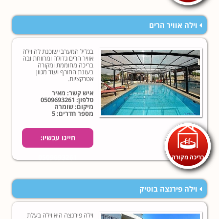
וילה אוויר הרים
בגליל המערבי שוכנת לה וילה
אוויר הרים גדולה ומרווחת ובה
בריכה מחוממת ומקורה
בעונת החורף ועוד מגוון
אטרקציות.
איש קשר: מאיר
טלפון:
0509693261
מיקום: שומרה
מספר חדרים: 5
חייגו עכשיו:
בריכה מקורה
0509693261
וילה פירנצה בוטיק
וילה פירנצה היא וילה בעלת