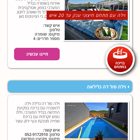
ואירוח בשומרה בגליל
המערבי בצפון, אטרקטיבית
במיוחד לכל מי שאוהב לחגוג
וילה עם מתחם חיצוני ענק עד 20 איש
את החיים, כי הפינוקים כאן
ממש מוגזמים… במובן הטוב
של המילה, כן?!
איש קשר:
טלפון:
מיקום: שומרה
מספר חדרים: 4
חייגו עכשיו:
בריכה
במתחם
וילה סול דה גלילאה
וילה סול דה גלילה וילה
להשכרה עם בריכה בפקיעין
החדשה בגליל המערבי, וילת
נופש יוקרתית עם בריכת
שחייה מפנקת ונוף ירוק עוצר
נשימה, לחצו עכשיו והזמינו!
איש קשר:
טלפון:
052-9172910
מיקום: פקיעין החדשה