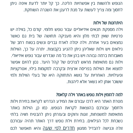
הנופש ולהשוות בין אפשרויות הלינה. כך קל יותר לדעת איפה ניתן
לחסוך ומה צריך לעשות על מנת לרענן את השגרה השוחקת.
היתרונות של וילות
וילה מספקת תנאים אידיאליים עבור נופש חלומי. קודם כל, בווילה יש
פרטיות שאין לבתי מלון והיא מעניקה תחושה של בית גם כאשר
נמצאים בעיר אחרת. וילה יכולה לארח גברים ונשים בטווח רחב של
גילאים ויש וילות שאליהן ניתן להגיע בקבוצות. יתרה על כך, הווילות
מאובזרות ברמה גבוהה ויש בהן את כל מה שנדרש עבור נופש אידיאלי.
וילות גם מתאימות מראש לצרכים של קהל היעד. נכון להיום אפשר
למצוא את הווילות בפריסה ארצית ובקרבה למקומות בילוי, אטרקציות
ופעילויות. האחריות על נושא התחזוקה היא של בעלי הווילות ולמי
ששוכר אותן לא נשאר אלא ליהנות.
למה להזמין וילות נופש באתר וילה קלאס?
מטרת האתר היא לרכז עבורם את המידע הנדרש לקראת בחירת וילות
ולחסוך עבורכם בהוצאות לקראת הנופש. כמו כן, הוילות באתר
מתאימות למשפחות, זוגות ורווקים ובעזרתן ניתן להבטיח חוויה בלתי
נשכחת לכל הגילאים. בחירת וילת נופש דרך האתר תהיה עבורכם
חדרים לפי שעה
זולה ונגישה להבדיל ממגוון
והיא תאפשר לכם