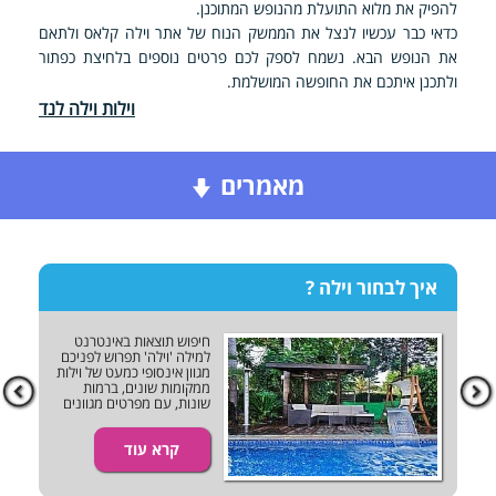
להפיק את מלוא התועלת מהנופש המתוכנן.
כדאי כבר עכשיו לנצל את הממשק הנוח של אתר וילה קלאס ולתאם
את הנופש הבא. נשמח לספק לכם פרטים נוספים בלחיצת כפתור
ולתכנן איתכם את החופשה המושלמת.
וילות וילה לנד
מאמרים
איך לבחור וילה ?
חיפוש תוצאות באינטרנט
.
למילה 'וילה' תפרוש לפניכם
מגוון אינסופי כמעט של וילות
ממקומות שונים, ברמות
ות
שונות, עם מפרטים מגוונים
ומיוחדים בלי סוף.
י
קרא עוד
עלי