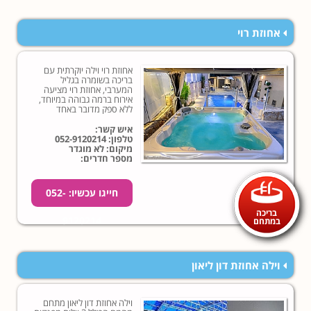
אחוזת רוי
אחוזת רוי וילה יוקרתית עם
בריכה בשומרה בגליל
המערבי, אחוזת רוי מציעה
אירוח ברמה גבוהה במיוחד,
ללא ספק מדובר באחד
המתחמים המושקעים
שהכרנו!
איש קשר:
טלפון:
052-9120214
מיקום: לא מוגדר
מספר חדרים:
חייגו עכשיו: 052-
בריכה
9120214
במתחם
וילה אחוזת דון ליאון
וילה אחוזת דון ליאון מתחם