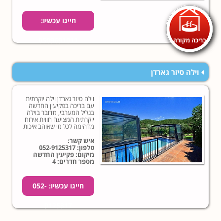
חייגו עכשיו:
בריכה מקורה
0509691011
וילה סיזר גארדן
וילה סיזר גארדן וילה יוקרתית
עם בריכה בפקיעין החדשה
בגליל המערבי, מדובר בוילה
יוקרתית המציעה חווית אירוח
מדהימה לכל מי שאוהב איכות
ופינוקים... לחצו לפרטים
נוספים!
איש קשר:
טלפון:
052-9125317
מיקום: פקיעין החדשה
מספר חדרים: 4
חייגו עכשיו: 052-
9125317