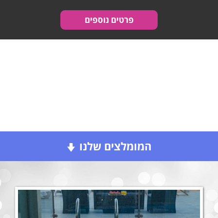
פרטים נוספים
וילה אחוזת לב החורש
בצפון הארץ בגליל המערבי שוכנת
איש קשר: אנה / שובל
לה וילה אחוזת לב החורש אשר
טלפון:
0509691011
תעניק לכם אירוח כיד המלך לצד
מיקום: שומרה
נופים מרהיבים.
מספר חדרים: 6
פרטים נוספים
המומלצים שלנו