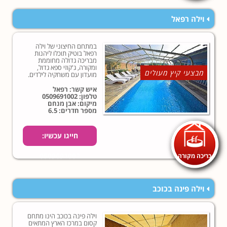
וילה רפאל
במתחם החיצוני של וילה
רפאל בוטיק תוכלו ליהנות
מבריכה גדולה מחוממת
ומקורה, ג'קוזי ספא גדול,
מבצעי קיץ מעולים
מועדון עם משחקיה לילדים.
איש קשר: רפאל
טלפון:
0509691002
מיקום: אבן מנחם
מספר חדרים: 6.5
חייגו עכשיו:
בריכה מקורה
0509691002
וילה פינה בכוכב
וילה פינה בכוכב הינו מתחם
קסום במרכז הארץ המתאים