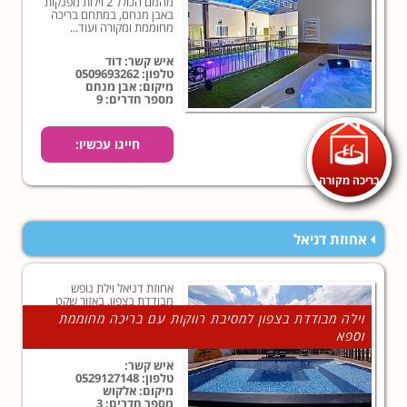
מהמם הכולל 2 וילות מפנקות
באבן מנחם, במתחם בריכה
מחוממת ומקורה ועוד...
איש קשר: דוד
טלפון:
0509693262
מיקום: אבן מנחם
מספר חדרים: 9
חייגו עכשיו:
בריכה מקורה
0509693262
אחוזת דניאל
אחוזת דניאל וילת נופש
מבודדת בצפון, באזור שקט
ופסטורלי המאפשר עריכת
וילה מבודדת בצפון למסיבת רווקות עם בריכה מחוממת
מסיבות רווקות ואירועים
וספא
פרטים באינטימיות מוחלטת.
איש קשר:
טלפון:
0529127148
מיקום: אלקוש
מספר חדרים: 3