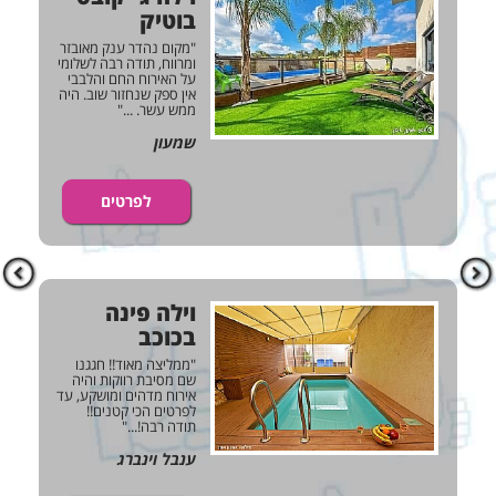
בוטיק
רה
"מקום נהדר ענק מאובזר
דה
ומרווח, תודה רבה לשלומי
"
על האירוח החם והלבבי
אין ספק שנחזור שוב. היה
ממש עשר. ..."
שמעון
לפרטים
מה
וילה פינה
בכוכב
זר
רי
"ממליצה מאוד!! חגגנו
שם מסיבת רווקות והיה
אירוח מדהים ומושקע, עד
לפרטים הכי קטנים!!
תודה רבה!..."
ענבל וינברג