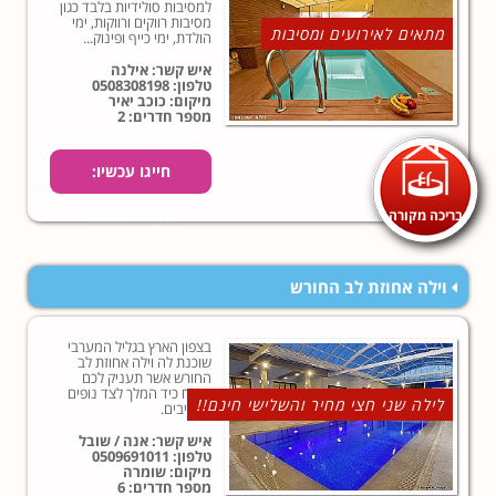
למסיבות סולידיות בלבד כגון
מסיבות רווקים ורווקות, ימי
מתאים לאירועים ומסיבות
הולדת, ימי כייף ופינוק...
איש קשר: אילנה
טלפון:
0508308198
מיקום: כוכב יאיר
מספר חדרים: 2
חייגו עכשיו:
בריכה מקורה
0508308198
וילה אחוזת לב החורש
בצפון הארץ בגליל המערבי
שוכנת לה וילה אחוזת לב
החורש אשר תעניק לכם
אירוח כיד המלך לצד נופים
לילה שני חצי מחיר והשלישי חינם!!
מרהיבים.
איש קשר: אנה / שובל
טלפון:
0509691011
מיקום: שומרה
מספר חדרים: 6