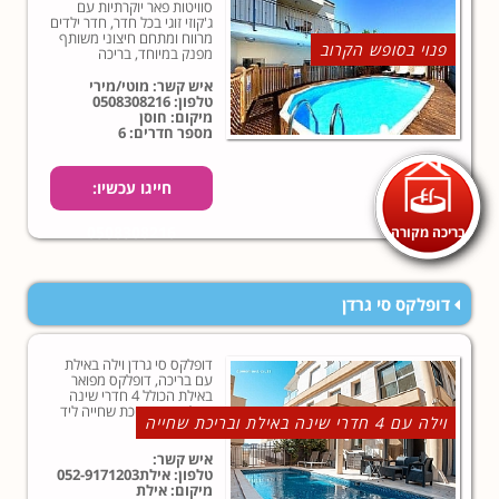
סוויטות פאר יוקרתיות עם
ג'קוזי זוגי בכל חדר, חדר ילדים
מרווח ומתחם חיצוני משותף
פנוי בסופש הקרוב
מפנק במיוחד, בריכה
מחוממת ועוד...
איש קשר: מוטי/מירי
טלפון:
0508308216
מיקום: חוסן
מספר חדרים: 6
חייגו עכשיו:
בריכה מקורה
0508308216
דופלקס סי גרדן
דופלקס סי גרדן וילה באילת
עם בריכה, דופלקס מפואר
באילת הכולל 4 חדרי שינה
גדולים עם בריכת שחייה ליד
וילה עם 4 חדרי שינה באילת ובריכת שחייה
הים באלת...
איש קשר:
טלפון:
אילת052-9171203
מיקום: אילת