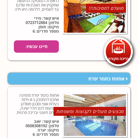
לראש זה המוסיקה הרועשת
שתקפיץ את האנרגיות שלכם
מושלם למסיבות!!!
עד לשמיים, דלרוסה היא וילה
מבודדת למסיבות!
איש קשר: מירי
טלפון:
0723712884
מיקום: חוסן
מספר חדרים: 6
חייגו עכשיו:
בריכה מקורה
0723712884
אחוזת כתמר יפרח
אחוזת כתמר יפרח מזמינה
אתכם להתפנק ב-4 וילות
בעלות אופי וסגנון משלהן
המציעות לכם חדרי שינה,
מבצעים מעולים לקבוצות ומשפחות
מתחם חיצוני ובריכה פרטית.
איש קשר: יואב
טלפון:
0508308192
מיקום: יערה
מספר חדרים: 6