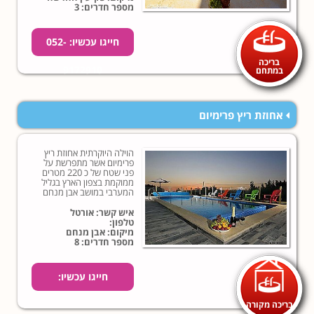
מספר חדרים: 3
חייגו עכשיו: 052-
בריכה
9172910
במתחם
אחוזת ריץ פרימיום
הוילה היוקרתית אחוזת ריץ
פרימיום אשר מתפרשת על
פני שטח של כ 220 מטרים
ממוקמת בצפון הארץ בגליל
המערבי במושב אבן מנחם
אשר ממוקם כ-20 דקות
נסיעה מהעיר נהריה.
איש קשר: אורטל
טלפון:
מיקום: אבן מנחם
מספר חדרים: 8
חייגו עכשיו:
בריכה מקורה