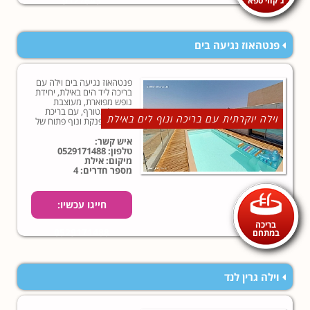
9127643
פנטהאוז נגיעה בים
פנטהאוז נגיעה בים וילה עם
בריכה ליד הים באילת, יחידת
נופש מפוארת, מעוצבת
בסטייל מטורף, עם בריכת
וילה יוקרתית עם בריכה ונוף לים באילת
שחייה מפנקת ונוף פתוח של
העיר אילת והים האדום...
איש קשר:
טלפון:
0529171488
מיקום: אילת
מספר חדרים: 4
חייגו עכשיו:
בריכה
0529171488
במתחם
וילה גרין לנד