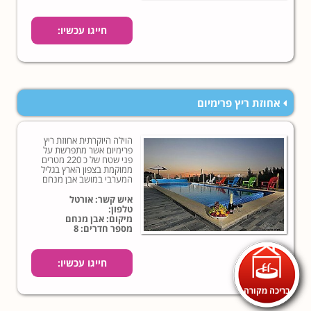
חייגו עכשיו:
אחוזת ריץ פרימיום
הוילה היוקרתית אחוזת ריץ
פרימיום אשר מתפרשת על
פני שטח של כ 220 מטרים
ממוקמת בצפון הארץ בגליל
המערבי במושב אבן מנחם
אשר ממוקם כ-20 דקות
נסיעה מהעיר נהריה.
איש קשר: אורטל
טלפון:
מיקום: אבן מנחם
מספר חדרים: 8
חייגו עכשיו:
בריכה מקורה