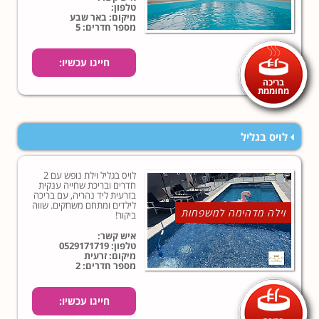
חווית נופש שמתחילה כאן
טלפון:
ובעצם אף פעם לא
מיקום: באר שבע
מסתיימת...
מספר חדרים: 5
חייגו עכשיו:
בריכה
מחוממת
לויס בגליל
לויס בגליל וילת נופש עם 2
חדרים ובריכת שחייה ענקית
בזרעית ליד נהריה, עם בריכה
לילדים ומתחם משחקים. שווה
וילה מדהימה למשפחות
ביקור!
איש קשר:
טלפון:
0529171719
מיקום: זרעית
מספר חדרים: 2
חייגו עכשיו: