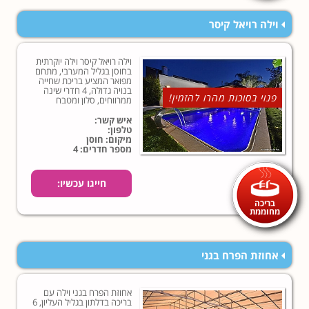
וילה רויאל קיסר
וילה רויאל קיסר וילה יוקרתית
בחוסן בגליל המערבי, מתחם
מפואר המציע בריכת שחייה
בנויה גדולה, 4 חדרי שינה
פנוי בסוכות מהרו להזמין!
ממרווחים, סלון ומטבח
מאובזרים בשלמות ואווירת
נופש ממכרת מול נופים
איש קשר:
ציוריים...
טלפון:
מיקום: חוסן
מספר חדרים: 4
חייגו עכשיו:
בריכה
מחוממת
אחוזת הפרח בגני
אחוזת הפרח בגני וילה עם
בריכה בדלתון בגליל העליון, 6