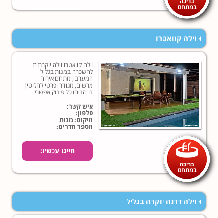
בריכה
0529171719
במתחם
וילה קוואטרו
וילה קוואטרו וילה יוקרתית
להשכרה במנות בגליל
המערבי, מתחם אירוח
מרשים, מגודר ופרטי לחלוטין
בו הניחו כל פינוק אפשרי
לחוויית נופש איכותית במיוחד!
איש קשר:
טלפון:
מיקום: מנות
מספר חדרים:
חייגו עכשיו:
בריכה
במתחם
וילה דרנה יוקרה בגליל