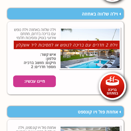
וילה שלווה באחוזה
וילה שלווה באחוזה וילת נופש
עם בריכה בדרום, מתחם
אירועי בוטיק ומסיבות חלומי
ווילת נופש במקום אחד! עם
וילת 2 חדרים עם בריכה לנופש או למסיבות ליד אשקלון
החברים הטובים או המשפחה
או אפילו מסיבת רווקות... לחצו
והזמינו עכשיו!
איש קשר:
טלפון:
מיקום: מושב ברכיה
מספר חדרים: 2
חייגו עכשיו:
בריכה
במתחם
אחוזת פול ויו קונספט
אחוזת פול ויו קונספט, וילה