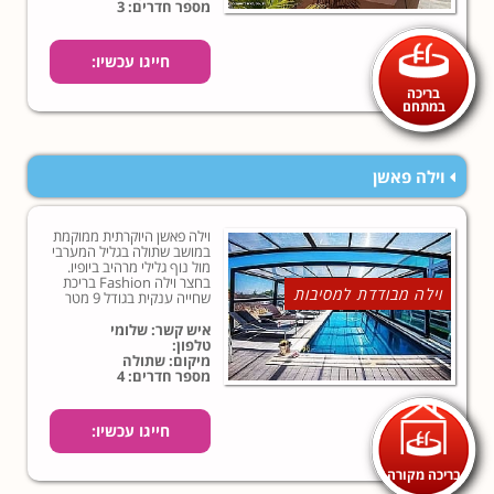
מספר חדרים: 3
חייגו עכשיו:
בריכה
במתחם
וילה פאשן
וילה פאשן היוקרתית ממוקמת
במושב שתולה בגליל המערבי
מול נוף גלילי מרהיב ביופיו.
בחצר וילה Fashion בריכת
וילה מבודדת למסיבות
שחייה ענקית בגודל 9 מטר
מחוממת ומקורה בחורף אשר
סביבה חצר גדולה כ 320
איש קשר: שלומי
מטרים עם דשא סינטטי
טלפון:
איכותי, גינה מטופחת עם עצי
מיקום: שתולה
נוי.
מספר חדרים: 4
חייגו עכשיו:
בריכה מקורה