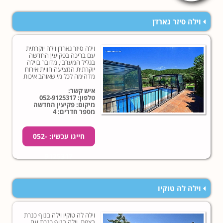
וילה סיזר גארדן
וילה סיזר גארדן וילה יוקרתית
עם בריכה בפקיעין החדשה
בגליל המערבי, מדובר בוילה
יוקרתית המציעה חווית אירוח
מדהימה לכל מי שאוהב איכות
ופינוקים... לחצו לפרטים
נוספים!
איש קשר:
טלפון:
052-9125317
מיקום: פקיעין החדשה
מספר חדרים: 4
חייגו עכשיו: 052-
9125317
וילה לה טוקיו
וילה לה טוקיו וילה בנוף כנרת
בצפת, וילה בנוף כנרת עם