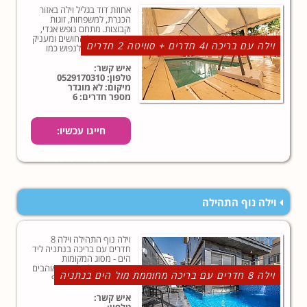
אחוזת דוד בגליל וילה באזור
הכנרת, למשפחות, זוגות
וקבוצות. מתחם נופש אגדי,
מעורר את כל החושים ומעניק
וילה עם בריכה ו4 חדרים + סוויטה 2 חדרים
לכם את הזכות לנפוש כמו
שחלמתם כל השנה.במתחם
האירוח בריכת שחייה, וילה 4
איש קשר:
חדרים ועוד סוויטה צמודה
טלפון:
0529170310
עם 2 חדרים
מיקום: לא מוגדר
מספר חדרים: 6
חייגו עכשיו:
0529170310
וילה נוף התהילה
וילה נוף התהילה וילה 8
חדרים עם בריכה בנתניה ליד
הים - מסוג המקומות
שמתאימים לאנשים שאוהבים
וילה 8 חדרים עם בריכה מחוממת מול הים בנתניה
איכות ופינוקים. וילה נוף
התהילה מציעה אירוח מהנה
למשפחות וקבוצות במיקום
איש קשר:
מושלם בנתניה, במרחק