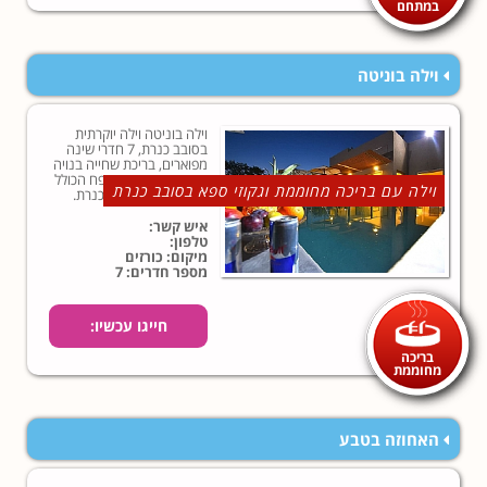
במתחם
וילה בוניטה
וילה בוניטה וילה יוקרתית
בסובב כנרת, 7 חדרי שינה
מפוארים, בריכת שחייה בנויה
במתחם חיצוני מטופח הכולל
וילה עם בריכה מחוממת וגקוזי ספא בסובב כנרת
גם גקוזי ספא ונוף לכנרת.
איש קשר:
טלפון:
מיקום: כורזים
מספר חדרים: 7
חייגו עכשיו:
בריכה
מחוממת
האחוזה בטבע