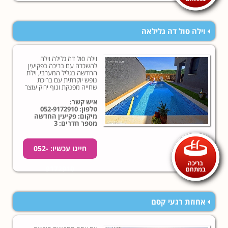
וילה סול דה גלילאה
וילה סול דה גלילה וילה
להשכרה עם בריכה בפקיעין
החדשה בגליל המערבי, וילת
נופש יוקרתית עם בריכת
שחייה מפנקת ונוף ירוק עוצר
נשימה, לחצו עכשיו והזמינו!
איש קשר:
טלפון:
052-9172910
מיקום: פקיעין החדשה
מספר חדרים: 3
חייגו עכשיו: 052-
בריכה
9172910
במתחם
אחוזת רגעי קסם