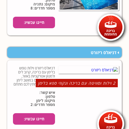
טלפון:
נשימה מחופי ים התיכון.
מיקום: נתניה
מספר חדרים: 8
חייגו עכשיו:
בריכה
מחוממת
דניאלס ריזורט
דניאלס ריזורט וילות נופש
בלימן עם בריכה, קרוב לים
ולמגוון אטרקציות באזור,
במיקום מושלם במושב לימן
2 וילות וסוויטה עם בריכה וגקוזי ספא בלימן
ליד נהריה, ממתין לכם מתחם
נופש מיוחד הכולל 2 וילות
וסוויטה מרווחת עם בריכת
איש קשר:
שחייה גדולה וגקוזי ספא!
טלפון:
מיקום: לימן
מספר חדרים: 2
חייגו עכשיו:
בריכה