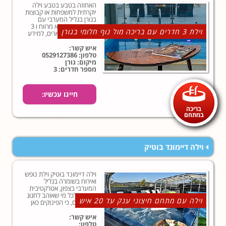
האחוזה בטבע בטבע וילה
יוקרתית למשפחות או קבוצות
בגורן בגליל המערבי עם
בריכה, גקוזי ספא מרווח ו 3
וילת 3 חדרים עם בריכה מול נוף חלומי בגורן
חדרי שינה מפוארים, למידע
נוסף על האחוזה בטבע לחצו
כאן!
איש קשר:
טלפון:
0529127386
מיקום: גורן
מספר חדרים: 3
חייגו עכשיו:
בריכה
0529127386
במתחם
וילה דיימונד בוטיק
וילה דיימונד בוטיק וילת נופש
ואירוח בשומרה בגליל
המערבי בצפון, אטרקטיבית
במיוחד לכל מי שאוהב לחגוג
וילה עם מתחם חיצוני ענק עד 20 איש
את החיים, כי הפינוקים כאן
ממש מוגזמים… במובן הטוב
של המילה, כן?!
איש קשר:
טלפון: