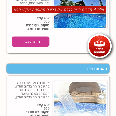
גקוזי ספא זרמים, בריכת
שחייה המחוממת בחורף
וילת 4 חדרים בנוף כנרת עם בריכה מחוממת וגקוזי ספא
וסאונה יבשה בחצר מטופחת.
למידע נוסף לחצו כאן!
איש קשר:
טלפון:
מיקום: נוף כנרת
מספר חדרים: 4
חייגו עכשיו:
בריכה
מחוממת
אחוזת וילג
אחוזת וילג וילה עם בריכה
במושב רווחה בדרום הארץ,
מתחם אירוח מרשים ומיוחד
הממוקם בפינה שקטה
במושב רווחה בדרום הארץ,
וילה יוקרתית ומפוארת
המציעה חצר גדולה פרטית
איש קשר:
עם בריכת שחייה מפנקת
טלפון:
ועוד...
מיקום: לא מוגדר
מספר חדרים: