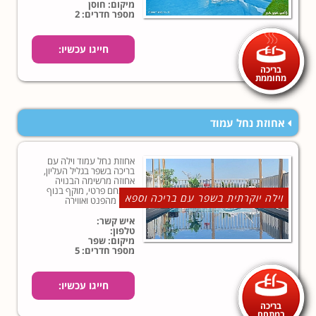
מיקום: חוסן
מספר חדרים: 2
חייגו עכשיו:
בריכה
מחוממת
אחוזת נחל עמוד
אחוזת נחל עמוד וילה עם
בריכה בשפר בגליל העליון,
אחוזה מרשימה הבנויה
במתחם פרטי, מוקף בנוף
וילה יוקרתית בשפר עם בריכה וספא
הררי מהפנט ואווירה
פסטורלית, במיקום הכי קסום
בצפון הארץ...
איש קשר:
טלפון:
מיקום: שפר
מספר חדרים: 5
חייגו עכשיו:
בריכה
במתחם