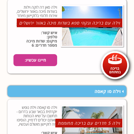
וילה סאן דה לוקה וילות
בשדות מיכה באזור ירושלים,
אירוח חלומי בלוקיישן מיוחד
באזור ירושלים, נופש
וילה עם בריכה וגקוזי ספא בשדות מיכה באזור ירושלים
למשפחות וזוגות או למסיבות
פרטיות ואירועים סולידיים!
איש קשר:
טלפון:
מיקום: שדות מיכה
מספר חדרים: 6
חייגו עכשיו:
בריכה
במתחם
וילה סו קאסה
וילה סו קאסה וילת נופש
יוקרתית בבאר שבע בדרום -
תחשבו על שיא הנוחות
שאתם יכולים לדמיין, הוסיפו
וילה 5 חדרים עם בריכה מחוממת
לזה לוקיישן מושלם ועכשיו,
תהיו בטוחים שאת הנופש
החלומי שלכם, תמצאו כאן.
איש קשר: