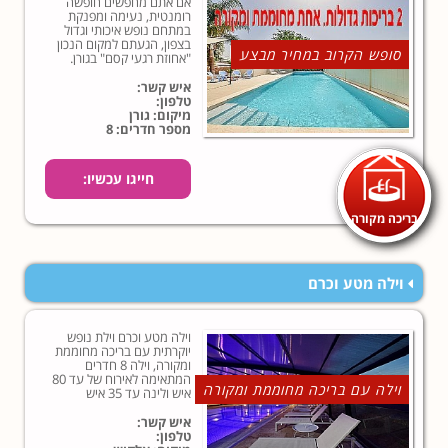
אם אתם מחפשים חופשה
רומנטית, נעימה ומפנקת
במתחם נופש איכותי וגדול
בצפון, הגעתם למקום הנכון
סופש הקרוב במחיר מבצע
"אחוזת רגעי קסם" בגורן.
איש קשר:
טלפון:
מיקום: גורן
מספר חדרים: 8
חייגו עכשיו:
בריכה מקורה
וילה מטע וכרם
וילה מטע וכרם וילת נופש
יוקרתית עם בריכה מחוממת
ומקורה, וילה 8 חדרים
המתאימה לאירוח של עד 80
וילה עם בריכה מחוממת ומקורה
איש ולינה עד 35 איש
איש קשר:
טלפון: