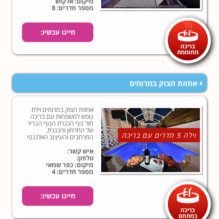
מיקום: אלקוש
מספר חדרים: 8
חייגו עכשיו:
בריכה
מחוממת
אחוזת הצוק במרומים
אחוזת הצוק במרומים וילת
נופש למשפחות עם בריכה
מול נוף הכנרת הנוף הנדיר
של החרמון והכנרת,
וילה 5 חדרים עם בריכה
המרחבים והעיצוב האלגנטי
הם רק חלק מערך המוסף של
הווילה הזו. אנחנו בדעה
איש קשר:
שהיא בהחלט ראויה לטייטל
טלפון:
"אחוזה".
מיקום: כפר שמאי
מספר חדרים: 4
חייגו עכשיו:
בריכה
במתחם