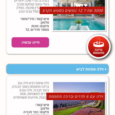
בעלת 3 חדרי שינה ייחודיים
בעלי עיצוב קומיקס מגניב
וריהוט עדין ואיכותי, הווילה
3000 שח ל 12 נופשים בסופש הקרוב
מוקפת בשלל צבעי טבע
מרהיבים, חורש פראי ואוויר
הרים קסום.
איש קשר: מירי/מוטי
טלפון:
מיקום: מנות
מספר חדרים: 12
חייגו עכשיו:
בריכה
מחוממת
וילה אחוזת לביא
וילה אחוזת לביא וילה עם
בריכה מחוממת באזור הכנרת,
בכפר חנניה. וילה עם 6
חדרים למשפחות, זוגות
וילה עם 6 חדרים ובריכה מחוממת
וקבוצות, אירועים משפחתיים
מול הנוף של הגליל העליון,
מרחק קצר מטבריה והכנרת.
איש קשר:
טלפון:
מיקום: כפר חנניה