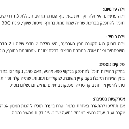
וילה פרימיום:
תוכלו להתפנק בבריכת שחייה שמחוממת בחורף, מיטות שיזוף, פינת BBQ מקצועית ופינות ישיבה.
וילה בוטיק:
וילה בוטי
משפחתית ופינת אוכל. במתחם החיצוני בריכה צוננת שמחוממת בחורף, מיטות
פינוקים נוספים:
בחלק מהוילות תוכלו להתפנק בג'קוזי ספא מרגיע, האט טאב, ג'קוזי זוגי בחד
בזמן האירוח תקבלו בקבוק יין משובח, שוקולדים ועוגיות, שתייה קלה ופירות 
ניתן להזמין ארוחת בוקר טרייה ומפנקת בתיאום מראש ובתשלום נוסף.
אטרקציות בסביבה:
אם תחליטו להתארח באחוזת כתמר יפרח ביערה תוכלו ליהנות ממגוון אטרקצי
יוקרה ועוד. יערה נמצא במרחק נסיעה של כ- 15 דקות מהעיר נהריה.