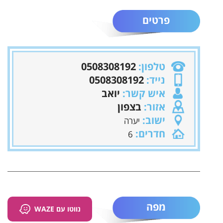
פרטים
טלפון:
0508308192
נייד:
0508308192
איש קשר:
יואב
אזור:
בצפון
ישוב:
יערה
חדרים:
6
מפה
נווטו עם WAZE