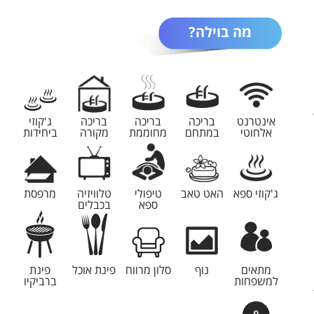
מה בוילה?
אינטרנט
בריכה
בריכה
בריכה
ג'קוזי
אלחוטי
במתחם
מחוממת
מקורה
ביחידות
ג'קוזי ספא
האט טאב
טיפולי
טלוויזיה
מרפסת
ספא
בכבלים
מתאים
נוף
סלון מרווח
פינת אוכל
פינת
למשפחות
ברביקיו