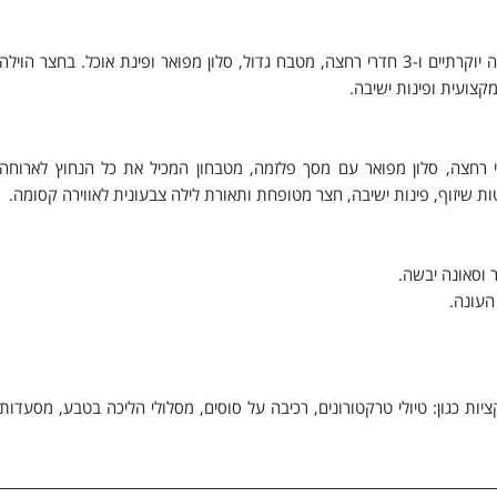
וילה פרימיום היא וילה יוקרתית בעל נוף פנורמי מרהיב הכוללת 3 חדרי שינה יוקרתיים ו-3 חדרי רחצה, מטבח גדול, סלון מפואר ופינת אוכל. בחצר הוילה
ק היא הקטנה מבין הארבעה, היא כוללת 2 חדרי שינה ו-2 חדרי רחצה, סלון מפואר עם מסך פלזמה, מטבחון המכיל את כל הנחוץ לארוחה
 שיזוף, פינות ישיבה, חצר מטופחת ותאורת לילה צבעונית לאווירה קסומה.
ר וסאונה יבשה.
העונה.
ות כגון: טיולי טרקטורונים, רכיבה על סוסים, מסלולי הליכה בטבע, מסעדות