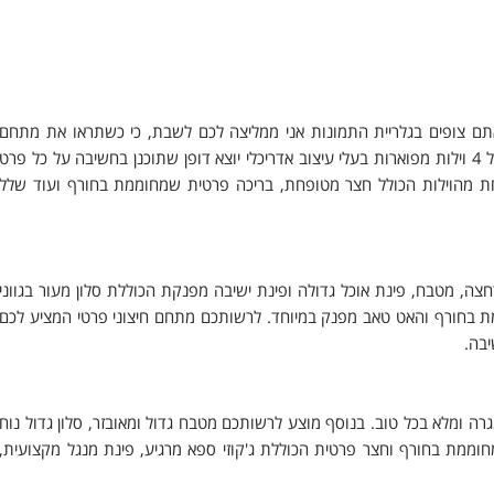
אתם צופים בגלריית התמונות אני ממליצה לכם לשבת, כי כשתראו את מתחם
הוילות לא תוכלו לעמוד על הרגליים. מתחם האחוזה מציע לכם מתחם הכולל 4 וילות מפוארות בעלי עיצוב אדריכלי יוצא דופן שתוכנן בחשיבה על כל פרט
אחת מהוילות הכולל חצר מטופחת, בריכה פרטית שמחוממת בחורף ועוד שלל
 שינה כאשר אחד מהם הוא סוויטה מהפנטת. בוילה 3 חדרי רחצה, מטבח, פינת אוכל גדולה ופינת ישיבה מפנקת הכוללת סלון מעור בגווני
 שמחוממת בחורף והאט טאב מפנק במיוחד. לרשותכם מתחם חיצוני פרטי המציע לכם
יבה.
ן ומגרה ומלא בכל טוב. בנוסף מוצע לרשותכם מטבח גדול ומאובזר, סלון גדול נוח
חוממת בחורף וחצר פרטית הכוללת ג'קוזי ספא מרגיע, פינת מנגל מקצועית,