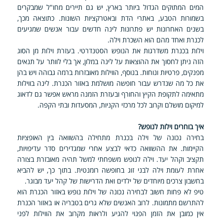
המים המתוקים הגדול ביותר בארץ, יש גם תיירים מחו"ל שמבקרים
בשמורות הטבע, באתרי הדת ובאטרקציות השונות. כתוצאה מכך,
בשנים האחרונות יש פתרונות לינה חדשים עבור אנשים שמגיעים
לכנרת ואחד מהם הוא השכרת וילה.
וילות בכנרת משדרגות את הנופש הסטנדרטי. בעזרת וילות מן הסוג
הזה ניתן לחסוך את ההוצאות על לינה במלון, אך בלי לוותר על תנאים
מפנקים, פרטיות ונוחות. בנוסף, הווילות מאובזרות ברמה גבוהה ויש בהן
את כל מה שנדרש עבור חופשה מושלמת באזור הכנרת. לינה בווילות
מתאימה לתקופת הקיץ והחורף ובעזרת הזמנה מראש אפשר גם לדאוג
למיקום מושלם וקרוב לכל מרכזי הקניות, המסעדות ובתי הקפה.
איך בוחרים וילות לנופש?
בחירה נכונה של וילה בכנרת מתחילה בהשוואה בין האופציות
הקיימות. את ההשוואה כדאי לבצע אחרי שמגדירים סדר עדיפויות,
תקציב וקהל יעד. וילה לנופש משפחתי למשל תהיה מאובזרת בצורה
אחרת לעומת וילה לבני זוג בחופשה רומנטית. בתוך כך, יש להביא
בחשבון צרכים מיוחדים של ילדים ואת הדרישות של קהל יעד מבוגר.
טיפ לא פחות חשוב לבחירה נכונה של וילות נופש באזור הכנרת הוא
להתרשם מתמונות. לרוב האנשים שלא גרים בטבריה או באזור הכנרת
אין כמובן את הזמן הפנוי להגיע ולראות מקרוב את הווילות לפני