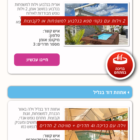
אורית בגלבוע וילות למשפחות
בגלבוע במושב אומן, 2 וילות
נופש מבודדות לאירוח
משפחות או לקבוצות באזור
2 וילות עם גקוזי ספא בגלבוע למשפחות או לקבוצות
עפולה בגלבוע עם גקוזי ספא
זרמים מפנק בחצר פרטית
הפונה לשדות פתוחים...
איש קשר:
טלפון:
מיקום: אומן
מספר חדרים: 3
חייגו עכשיו:
בריכה
במתחם
אחוזת דוד בגליל
אחוזת דוד בגליל וילה באזור
הכנרת, למשפחות, זוגות
וקבוצות. מתחם נופש אגדי,
מעורר את כל החושים ומעניק
וילה עם בריכה ו4 חדרים + סוויטה 2 חדרים
לכם את הזכות לנפוש כמו
שחלמתם כל השנה.במתחם
האירוח בריכת שחייה, וילה 4
איש קשר:
חדרים ועוד סוויטה צמודה