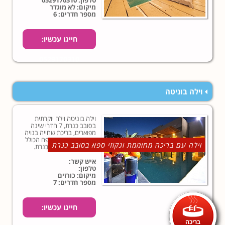
טלפון:
0529170310
עם 2 חדרים
מיקום: לא מוגדר
מספר חדרים: 6
חייגו עכשיו:
0529170310
וילה בוניטה
וילה בוניטה וילה יוקרתית
בסובב כנרת, 7 חדרי שינה
מפוארים, בריכת שחייה בנויה
במתחם חיצוני מטופח הכולל
וילה עם בריכה מחוממת וגקוזי ספא בסובב כנרת
גם גקוזי ספא ונוף לכנרת.
איש קשר:
טלפון:
מיקום: כורזים
מספר חדרים: 7
חייגו עכשיו:
בריכה