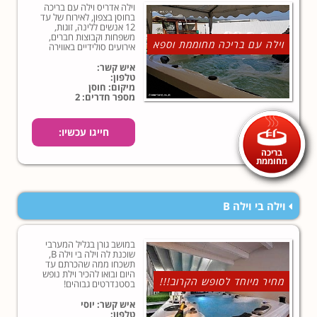
וילה אדריס וילה עם בריכה
בחוסן בצפון, לאירוח של עד
12 אנשים ללינה, זוגות,
משפחות וקבוצות חברים,
וילה עם בריכה מחוממת וספא
אירועים סולידיים באווירה
שקטה ובפרטיות מוחלטת.
איש קשר:
טלפון:
מיקום: חוסן
מספר חדרים: 2
חייגו עכשיו:
בריכה
מחוממת
וילה בי וילה B
במושב גורן בגליל המערבי
שוכנת לה וילה בי וילה B,
תשכחו ממה שהכרתם עד
היום ובואו להכיר וילת נופש
מחיר מיוחד לסופש הקרוב!!!
בסטנדרטים גבוהים!
איש קשר: יוסי
טלפון: