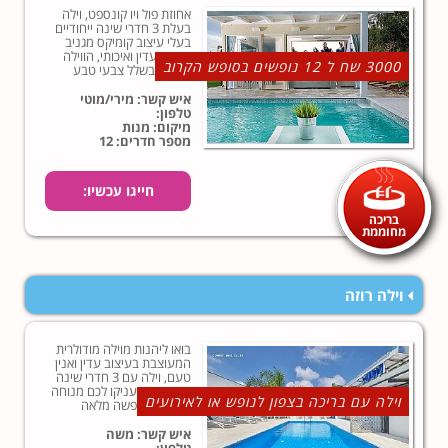
אחוזת פול ויו קונספט, וילה
בעלת 3 חדרי שינה ייחודיים
בעלי עיצוב קומיקס מגניב
וריהוט עדין ואיכותי, הווילה
3000 שח ל 12 נופשים בסופש הקרוב
מוקפת בשלל צבעי טבע
מרהיבים, חורש פראי ואוויר
הרים קסום.
איש קשר: מירי/מוטי
טלפון:
מיקום: מנות
מספר חדרים: 12
חייגו עכשיו:
בריכה
מחוממת
וילה רוזה
בואו ליהנות מוילה מודולרית
המעוצבת בעיצוב עדין ואנין
טעם, וילה עם 3 חדרי שינה
מפנקים שיעניקו לכם מנוחה
וילה עם בריכה בצפון לנופש או לאירועים
אמיתית וחופשה מלאה
בהנאות!
איש קשר: משה