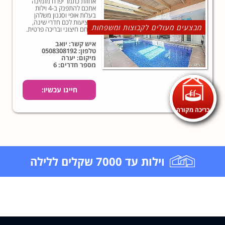
אחוזת כתמר יפרח מזמינה
אתכם להתפנק ב-4 וילות
בעלות אופי וסגנון משלהן
המציעות לכם חדרי שינה,
מבצעים מעולים לקבוצות ומשפחות
מתחם חיצוני ובריכה פרטית.
איש קשר: יואב
טלפון:
0508308192
מיקום: יערה
מספר חדרים: 6
חייגו עכשיו:
בריכה מקורה
0508308192
וילות עד 7000 שקלים ללילה