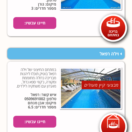
טלפון:
מיקום: גורן
מספר חדרים: 3
חייגו עכשיו:
בריכה
במתחם
וילה רפאל
במתחם החיצוני של וילה
רפאל בוטיק תוכלו ליהנות
מבריכה גדולה מחוממת
ומקורה, ג'קוזי ספא גדול,
מבצעי קיץ מעולים
מועדון עם משחקיה לילדים.
איש קשר: רפאל
טלפון:
0509691002
מיקום: אבן מנחם
מספר חדרים: 6.5
חייגו עכשיו: