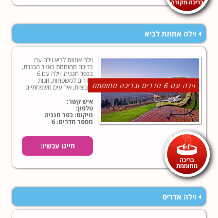
בריכה מקורה
0509691002
וילה אחוזת לביא
וילה אחוזת לביא וילה עם
בריכה מחוממת באזור הכנרת,
בכפר חנניה. וילה עם 6
חדרים למשפחות, זוגות
וילה עם 6 חדרים ובריכה מחוממת
וקבוצות, אירועים משפחתיים
מול הנוף של הגליל העליון,
מרחק קצר מטבריה והכנרת.
איש קשר:
טלפון:
מיקום: כפר חנניה
מספר חדרים: 6
חייגו עכשיו:
בריכה
מחוממת
וילה אדריס