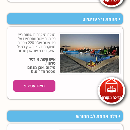
0509693261
אחוזת ריץ פרימיום
הוילה היוקרתית אחוזת ריץ
פרימיום אשר מתפרשת על
פני שטח של כ 220 מטרים
ממוקמת בצפון הארץ בגליל
המערבי במושב אבן מנחם
אשר ממוקם כ-20 דקות
נסיעה מהעיר נהריה.
איש קשר: אורטל
טלפון:
מיקום: אבן מנחם
מספר חדרים: 8
חייגו עכשיו:
בריכה מקורה
וילה אחוזת לב החורש