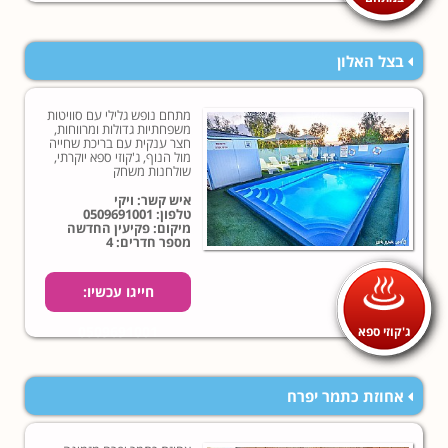
בצל האלון
מתחם נופש גלילי עם סוויטות
משפחתיות גדולות ומרווחות,
חצר ענקית עם בריכת שחייה
מול הנוף, ג'קוזי ספא יוקרתי,
שולחנות משחק
איש קשר: ויקי
טלפון:
0509691001
מיקום: פקיעין החדשה
מספר חדרים: 4
חייגו עכשיו:
ג'קוזי ספא
0509691001
אחוזת כתמר יפרח