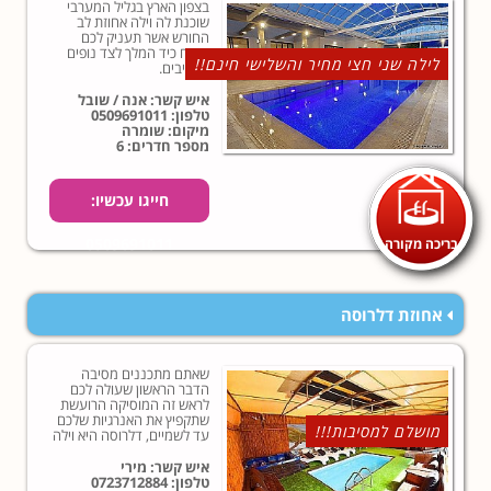
בצפון הארץ בגליל המערבי
שוכנת לה וילה אחוזת לב
החורש אשר תעניק לכם
אירוח כיד המלך לצד נופים
לילה שני חצי מחיר והשלישי חינם!!
מרהיבים.
איש קשר: אנה / שובל
טלפון:
0509691011
מיקום: שומרה
מספר חדרים: 6
חייגו עכשיו:
בריכה מקורה
0509691011
אחוזת דלרוסה
שאתם מתכננים מסיבה
הדבר הראשון שעולה לכם
לראש זה המוסיקה הרועשת
שתקפיץ את האנרגיות שלכם
מושלם למסיבות!!!
עד לשמיים, דלרוסה היא וילה
מבודדת למסיבות!
איש קשר: מירי
טלפון:
0723712884